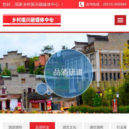
您好，国家乡村振兴融媒体中心 ！
咨询热线：(0816) 888888
品酒研道
酒源酒经
品酒研道
酒宫文化
酒坊酒商
行业规