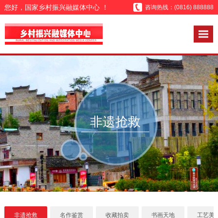
您好，国家乡村振兴融媒体中心 ！
咨询热线：(0816) 888888
非遗抢救
非遗抢救
名作鉴赏
收藏拍卖
书画天地
工艺美