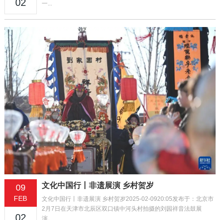
02
一...
文化中国行丨非遗展演 乡村贺岁
09
FEB
文化中国行丨非遗展演 乡村贺岁2025-02-0920:05发布于：北京市
2月7日在天津市北辰区双口镇中河头村拍摄的刘园祥音法鼓展
02
演。...