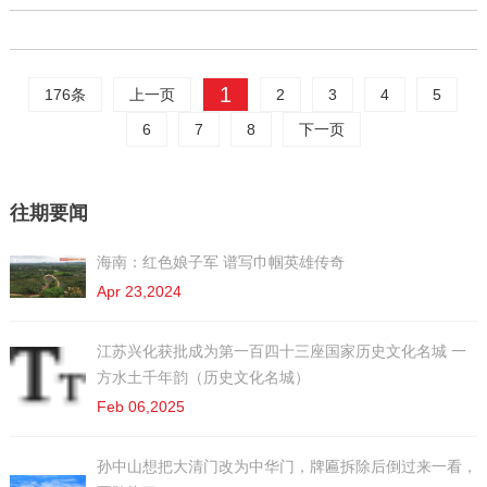
1
176条
上一页
2
3
4
5
6
7
8
下一页
往期要闻
海南：红色娘子军 谱写巾帼英雄传奇
Apr 23,2024
江苏兴化获批成为第一百四十三座国家历史文化名城 一
方水土千年韵（历史文化名城）
Feb 06,2025
孙中山想把大清门改为中华门，牌匾拆除后倒过来一看，