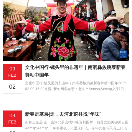
文化中国行·镜头里的非遗年｜南涧彝族跳菜新春
09
舞动中国年
FEB
文化中国行·镜头里的非遗年｜南涧彝族跳菜新春舞动中国年2025-
02
02-09 16:32来源: 新华网发布于：北京市&emsp;&emsp;2月7日...
新春走基层|走，去河北蔚县找“年味”
09
FEB
新春走基层|走，去河北蔚县找年味资料图片：蔚县文旅关键词云图
&emsp;&emsp;一年将尽夜，万里未归人。今年的春节只有三口人