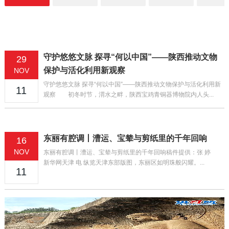
守护悠悠文脉 探寻“何以中国”——陕西推动文物
29
保护与活化利用新观察
NOV
守护悠悠文脉 探寻“何以中国”——陕西推动文物保护与活化利用新
11
观察 初冬时节，渭水之畔，陕西宝鸡青铜器博物院内人头...
东丽有腔调丨漕运、宝辇与剪纸里的千年回响
16
NOV
东丽有腔调丨漕运、宝辇与剪纸里的千年回响稿件提供：张 婷
新华网天津 电 纵览天津东部版图，东丽区如明珠般闪耀。...
11