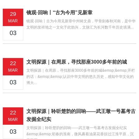
镜观·回响丨“古为今用”见新章
29
MAR
镜观·回响丨古为今用见新章中州铸文鼎，甲骨刻春秋河南，是中华
文明的发祥地之一文化于此勃兴，文脉汇为长河数千年历史填满...
03
文明探源｜在周原，寻找那座3000多年前的城
22
MAR
文明探源｜在周原，寻找那座3000多年前的城&emsp;&emsp;开栏
的话：&emsp;&emsp;认识中华文明的悠久历史，感知中华文化的
03
博大...
文明探源｜聆听楚韵的回响——武王墩一号墓考古
22
发掘全纪实
MAR
文明探源｜聆听楚韵的回响——武王墩一号墓考古发掘全纪实
03
&emsp;&emsp;初春的淮南，微风裹着油菜花香掠过江淮平原，沉