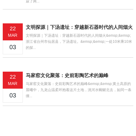
寂了两...
文明探源｜下汤遗址：穿越新石器时代的人间烟火
22
MAR
文明探源｜下汤遗址：穿越新石器时代的人间烟火&emsp;&emsp;
浙江省台州市仙居县，下汤遗址。&emsp;&emsp;一处10米乘10米
03
的探...
马家窑文化聚落：史前彩陶艺术的巅峰
22
MAR
马家窑文化聚落：史前彩陶艺术的巅峰&emsp;&emsp;黄土高原的
晨曦中，九龙山温柔环抱着这片土地，洮河水蜿蜒北去，如同一条
03
缠...