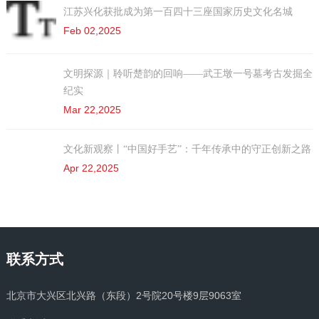
江苏兴化获批成为第一百四十三座国家历史文化名城
Feb 02,2025
文明探源｜聆听楚韵的回响——武王墩一号墓考古发掘全
纪实
Mar 22,2025
文化新观察丨“中国好手艺”：千年传承中的守正创新之路
Apr 22,2025
联系方式
北京市大兴区北兴路（东段）2号院20号楼9层9063室