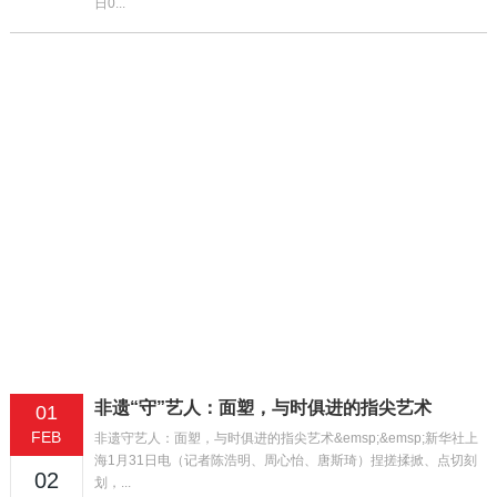
日0...
非遗“守”艺人：面塑，与时俱进的指尖艺术
01
FEB
非遗守艺人：面塑，与时俱进的指尖艺术&emsp;&emsp;新华社上
海1月31日电（记者陈浩明、周心怡、唐斯琦）捏搓揉掀、点切刻
02
划，...