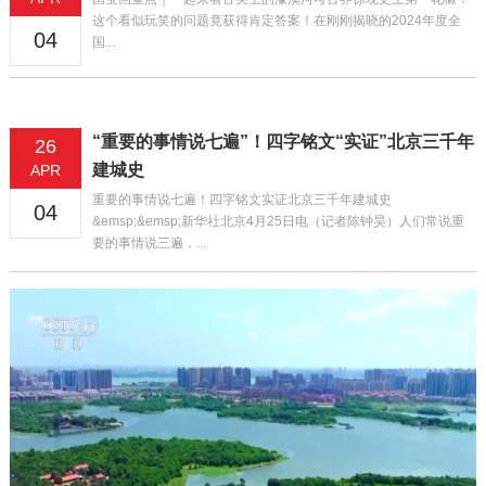
这个看似玩笑的问题竟获得肯定答案！在刚刚揭晓的2024年度全
04
国...
“重要的事情说七遍”！四字铭文“实证”北京三千年
26
建城史
APR
重要的事情说七遍！四字铭文实证北京三千年建城史
04
&emsp;&emsp;新华社北京4月25日电（记者陈钟昊）人们常说重
要的事情说三遍，...