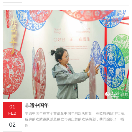
非遗中国年
01
FEB
非遗中国年在首个非遗版中国年的欢庆时刻，英歌舞的雄浑壮丽、
醒狮的欢腾跳跃以及秧歌与锅庄舞的欢快热烈，共同编织了一幅
02
四...