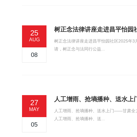
树正念法律讲座走进昌平怡园
25
AUG
树正念法律讲座走进昌平怡园社区2025年
请，树正念与法同行公益...
08
人工增雨、抢墒播种、送水上
27
MAY
人工增雨、抢墒播种、送水上门——甘肃全力抗
人工增雨、抢墒播种、送...
05