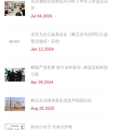
北京濮阳企业商会2024年下半年工作会议召
开
Jul 04,2024
北京九台公益基金会《树正念与法同行公益
普法项目》启动
Jan 12,2024
赋能产业发展 助力乡村振兴--易县淀粉科技
小院
Apr 09,2024
树正念法律讲座走进昌平怡园社区
Aug 25,2025
裕佳小分⼦ 生命大护航