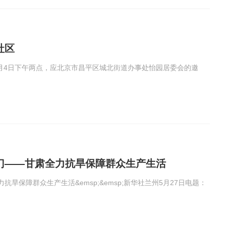
社区
3月4日下午两点，应北京市昌平区城北街道办事处怡园居委会的邀
门——甘肃全力抗旱保障群众生产生活
旱保障群众生产生活&emsp;&emsp;新华社兰州5月27日电题：