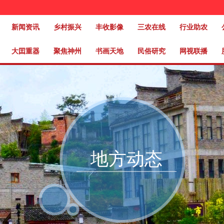
新闻资讯
乡村振兴
丰收影像
三农在线
行业助农
大囯重器
聚焦神州
书画天地
民俗研究
网视联播
地方动态