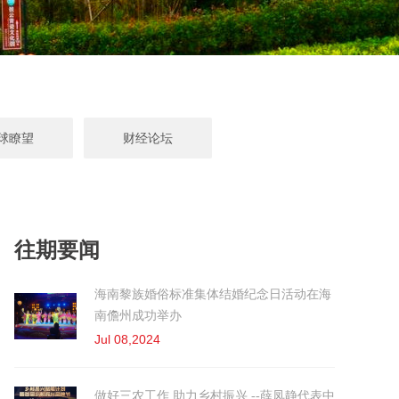
球瞭望
财经论坛
往期要闻
海南黎族婚俗标准集体结婚纪念日活动在海
南儋州成功举办
Jul 08,2024
做好三农工作 助力乡村振兴 --薛凤静代表中