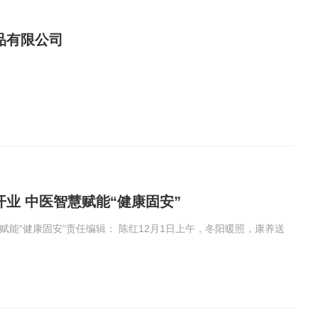
品有限公司
业 中医智慧赋能“健康固安”
赋能“健康固安”责任编辑： 陈红12月1日上午，冬阳暖照，康养送