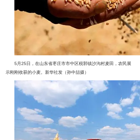
5月25日，在山东省枣庄市市中区税郭镇沙沟村麦田，农民展
示刚刚收获的小麦。新华社发（孙中喆摄）