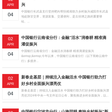
兴
APR
中国银行长武县支行坚持靶向帮扶精准助力乡村振兴咸阳市长武县
04
地处陕甘交界，资源富集、交通便利，是古丝绸之路的重要驿
站、...
中国银行云南省分行：金融“活水”润春耕 精准滴
02
灌促振兴
APR
中国银行云南省分行：金融活水润春耕 精准滴灌促振兴
04
&emsp;&emsp;今年以来，中国银行云南省分行（以下简称云南中
行）多措并...
新春走基层｜持续注入金融活水 中国银行助力打
02
好乡村全面振兴漂亮仗
APR
新春走基层｜持续注入金融活水 中国银行助力打好乡村全面振兴漂
04
亮仗2024年中央一号文件近日公布，聚焦推进乡村全面振兴，以...
中国银行宁波市分行：山海同耕 奏响乡村振兴“新