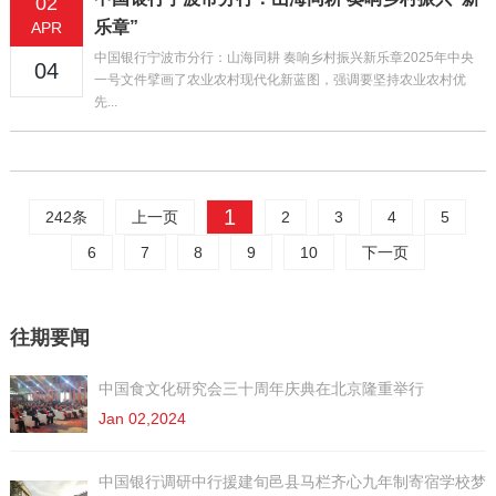
02
乐章”
APR
中国银行宁波市分行：山海同耕 奏响乡村振兴新乐章2025年中央
04
一号文件擘画了农业农村现代化新蓝图，强调要坚持农业农村优
先...
1
242条
上一页
2
3
4
5
6
7
8
9
10
下一页
往期要闻
中国食文化研究会三十周年庆典在北京隆重举行
Jan 02,2024
中国银行调研中行援建旬邑县马栏齐心九年制寄宿学校梦