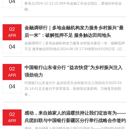
04
鲁壹点2024-12-13 15:30中央金融工作会议指出，要做好科技金
融...
金融调研行｜多地金融机构发力服务乡村振兴“最
02
后一米”：破解抵押不足 服务触达田间地头
APR
金融调研行｜多地金融机构发力服务乡村振兴最后一米：破解抵押
04
不足 服务触达田间地头2024-08-28 17:34财联社8月28日讯（记...
中国银行山东省分行 “益农快贷”为乡村振兴注入
02
强劲动力
APR
中国银行山东省分行 益农快贷为乡村振兴注入强劲动力2025-03-
04
26 14:41北京春日平原荠菜花，新耕雨后落群鸦。万物复苏的阳
春...
感动，来自娘家人的温暖扶持让我们绽放有为——
02
兵团妇联与中国银行新疆区分行举行战略合作签约
APR
感动，来自娘家人的温暖扶持让我们绽放有为——兵团妇联与中国