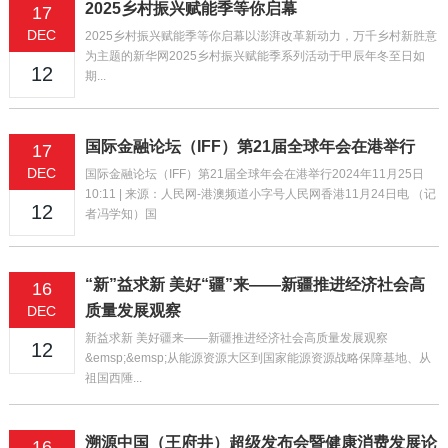
2025乡村振兴赋能季等你启幕
17
DEC
2025乡村振兴赋能季等你启幕以澎湃改革新动力，万千乡村新胜意
为主题的新华网2025乡村振兴赋能季系列活动于甲辰年冬至日如
12
期...
国际金融论坛（IFF）第21届全球年会在港举行
17
DEC
国际金融论坛（IFF）第21届全球年会在港举行2024年11月25日
10:11 | 来源：人民网-港澳频道小字号人民网香港11月24日电 （记
12
者冯学知）国
“新”益求新 美好“疆”来——新疆推进经济社会高
16
质量发展观察
DEC
新益求新 美好疆来——新疆推进经济社会高质量发展观察
12
&emsp;&emsp;从能源资源大区到国家能源资源战略保障基地、从
祖国西陲...
溯源中国（王府井）超级发布会暨健康消费发展论
16