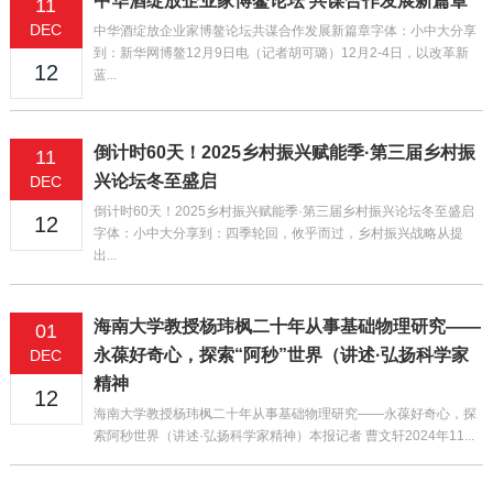
中华酒绽放企业家博鳌论坛 共谋合作发展新篇章
11
DEC
中华酒绽放企业家博鳌论坛共谋合作发展新篇章字体：小中大分享
到：新华网博鳌12月9日电（记者胡可璐）12月2-4日，以改革新
12
蓝...
倒计时60天！2025乡村振兴赋能季·第三届乡村振
11
兴论坛冬至盛启
DEC
倒计时60天！2025乡村振兴赋能季·第三届乡村振兴论坛冬至盛启
12
字体：小中大分享到：四季轮回，攸乎而过，乡村振兴战略从提
出...
海南大学教授杨玮枫二十年从事基础物理研究——
01
永葆好奇心，探索“阿秒”世界（讲述·弘扬科学家
DEC
精神
12
海南大学教授杨玮枫二十年从事基础物理研究——永葆好奇心，探
索阿秒世界（讲述·弘扬科学家精神）本报记者 曹文轩2024年11...