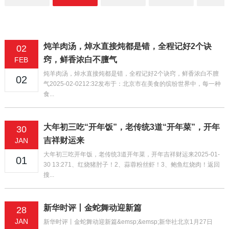
炖羊肉汤，焯水直接炖都是错，全程记好2个诀
02
窍，鲜香浓白不膻气
FEB
炖羊肉汤，焯水直接炖都是错，全程记好2个诀窍，鲜香浓白不膻
02
气2025-02-0212:32发布于：北京市在美食的缤纷世界中，每一种
食...
大年初三吃“开年饭”，老传统3道“开年菜”，开年
30
吉祥财运来
JAN
大年初三吃开年饭，老传统3道开年菜，开年吉祥财运来2025-01-
01
30 13:271、红烧猪肘子！2、蒜蓉粉丝虾！3、鲍鱼红烧肉！返回
搜...
新华时评丨金蛇舞动迎新篇
28
JAN
新华时评丨金蛇舞动迎新篇&emsp;&emsp;新华社北京1月27日