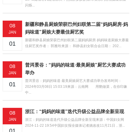
闪烁...
新疆和静县厨娘荣获巴州妇联第二届“妈妈厨房·妈
08
妈味道”厨娘大赛最佳厨艺奖
JAN
新疆和静县厨娘荣获巴州妇联第二届妈妈厨房·妈妈味道厨娘大赛最
01
佳厨艺奖作者： 郭雅玲来源： 和静县妇女联合会日期： 202...
普洱景谷：“妈妈的味道·最美厨娘”厨艺大赛成功
08
举办
JAN
普洱景谷：妈妈的味道·最美厨娘厨艺大赛成功举办发布时间：
01
2024年03月08日 15:03:19来源：云南网 用鹅做菜，在你印象
中...
浙江：“妈妈的味道”迭代升级公益品牌全新呈现
08
JAN
浙江：妈妈的味道迭代升级公益品牌全新呈现来源：中国妇女网
2024-11-22 19:54中国妇女报全媒体记者姚改改11月21日，浙...
01