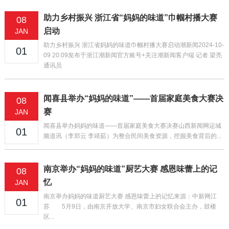
助力乡村振兴 浙江省“妈妈的味道”巾帼村播大赛
08
启动
JAN
助力乡村振兴 浙江省妈妈的味道巾帼村播大赛启动潮新闻2024-10-
01
09 20:09发布于浙江潮新闻官方账号+关注潮新闻客户端 记者 梁亮
通讯员
闻喜县举办“妈妈的味道”——首届家庭美食大赛决
08
赛
JAN
闻喜县举办妈妈的味道——首届家庭美食大赛决赛山西新闻网运城
01
频道讯（李郑云 李靖茹）为整合民间美食资源，挖掘美食背后的...
南京举办“妈妈的味道”厨艺大赛 感恩味蕾上的记
08
忆
JAN
南京举办妈妈的味道厨艺大赛 感恩味蕾上的记忆来源：中新网江
01
苏 5月9日，由南京开放大学、南京市妇女联合会主办，鼓楼
区...