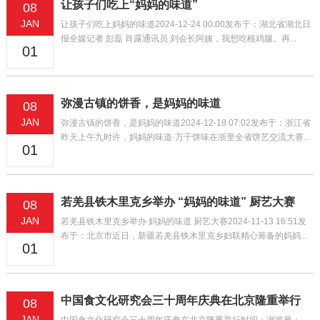
让孩子们吃上“妈妈的味道”
08
JAN
让孩子们吃上妈妈的味道2024-12-24 00:00发布于：湖北省湖北日
报全媒记者 彭磊 肖露通讯员 刘会长阿姨，我想吃根鸡腿。再...
01
弥漫古镇的饼香，是妈妈的味道
08
JAN
弥漫古镇的饼香，是妈妈的味道2024-12-18 07:02发布于：浙江省
昨天上午九时许，妈妈的味道·万千饼味在浙里全省饼艺交流大赛...
01
若羌县铁木里克乡举办 “妈妈的味道” 厨艺大赛
08
JAN
若羌县铁木里克乡举办 妈妈的味道 厨艺大赛2024-11-13 16:51发
布于：北京市近日，新疆若羌县铁木里克乡妇联精心筹备的妈妈...
01
中国食文化研究会三十周年庆典在北京隆重举行
08
JAN