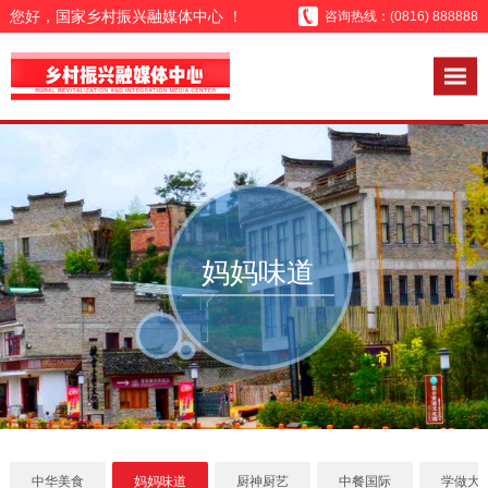
您好，国家乡村振兴融媒体中心 ！
咨询热线：(0816) 888888
妈妈味道
中华美食
妈妈味道
厨神厨艺
中餐国际
学做大