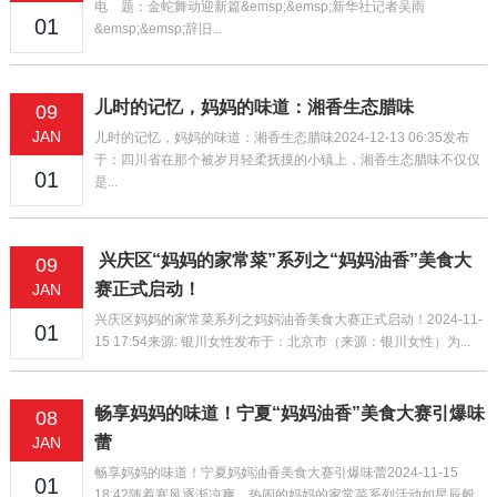
电 题：金蛇舞动迎新篇&emsp;&emsp;新华社记者吴雨
01
&emsp;&emsp;辞旧...
儿时的记忆，妈妈的味道：湘香生态腊味
09
JAN
儿时的记忆，妈妈的味道：湘香生态腊味2024-12-13 06:35发布
于：四川省在那个被岁月轻柔抚摸的小镇上，湘香生态腊味不仅仅
01
是...
兴庆区“妈妈的家常菜”系列之“妈妈油香”美食大
09
赛正式启动！
JAN
兴庆区妈妈的家常菜系列之妈妈油香美食大赛正式启动！2024-11-
01
15 17:54来源: 银川女性发布于：北京市（来源：银川女性）为...
畅享妈妈的味道！宁夏“妈妈油香”美食大赛引爆味
08
蕾
JAN
畅享妈妈的味道！宁夏妈妈油香美食大赛引爆味蕾2024-11-15
01
18:42随着寒风逐渐凉爽，热闹的妈妈的家常菜系列活动如星辰般