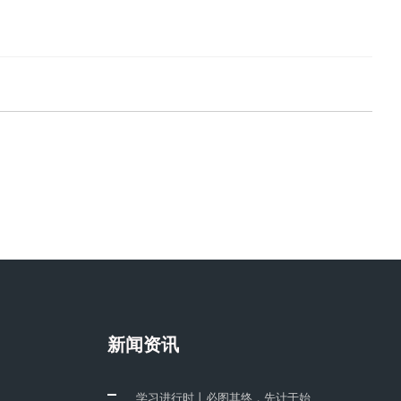
新闻资讯
​ 学习进行时丨必图其终，先计于始...