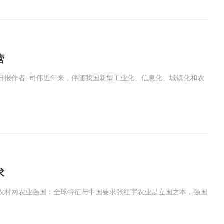
营
日报作者: 司伟近年来，伴随我国新型工业化、信息化、城镇化和农
求
农村网农业强国：全球特征与中国要求张红宇农业是立国之本，强国