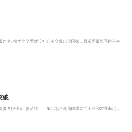
报作者: 檀学文全面建设社会主义现代化国家，最艰巨最繁重的任务
突破
济参考报作者: 贾若祥 东北地区是我国重要的工业和农业基地，